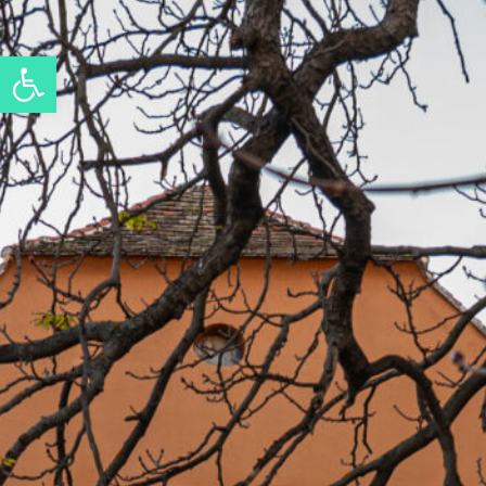
Eszköztár megnyitása