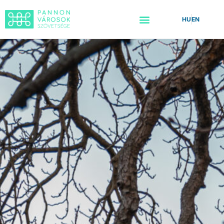
HU
EN