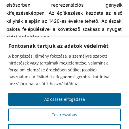
elsősorban reprezentációs igényeik
kifejezéseképpen. Az építkezések kezdete az első
kályhák alapján az 1420-as évekre tehető. Az északi
palota felépülésével a következő szakasz a nyugati
oldal beépítése volt.
Fontosnak tartjuk az adatok védelmét
A kőszegi uradalom 1445-től 1482-ig Habsburg
A böngészési élmény fokozása, a személyre szabott
Frigyes zálogbirtoka volt, így sűrűn váltották
hirdetések vagy tartalmak megjelenítése, valamint a
egymást a zálogbirtokosok. 1586-tól a Széchy-
forgalom elemzése érdekében sütiket (cookie)
család kapta az uradalom zálogát. Az Esterházyak
használunk. A "Mindet elfogadom" gombra kattintva
1695-től 1932-ig voltak a vár birtokosai. Az vár és
hozzájárulhat a sütik használatához.
uradalom megszerzésével a Nyugat-
Az összes elfogadása
Magyarországon elterülő birtok komplexumukat
egészítették ki. Ebben az időszakban a vár mint
Testreszabás
uradalmuk központja funkcionált. A vár újkori
történetében legjelentősebb esemény az 1777-es