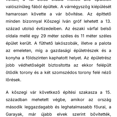
valószínűleg fából épültek. A várnégyszög kiépülését
hamarosan követte a vár bővítése. Az építtető
minden bizonnyal Kőszegi Iván gróf lehetett a 13.
század utolsó évtizedeiben. Az északi várfal belső
oldala mellé egy 29 méter széles és 11 méter széles
épület került. A fűthető lakószobák, illetve a palota
az emeleten, míg a gazdasági épületrészek és a
konyha a földszinten kaphatott helyet. Az épületrész
jobb védhetőségét biztosította az ekkor felépült
ötödik torony és a két szomszédos torony felé néző
lőrések.
A kőszegi vár következő építési szakasza a 15.
században mehetett végbe, amikor az ország
második leggazdagabb és leghatalmasabb főurai, a
Garayak, már újabb elvek szerint bővítették,