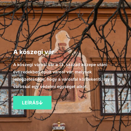
A kőszegi vár
A kőszegi városi vár a 13. század közepe utáni
évtizedekben épült városi vár, melynek
jellegzetessége, hogy a városfal körbekeríti, így a
várossal egy védelmi egységet alkot.
LEÍRÁS