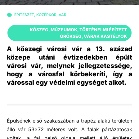
ÉPÍTÉSZET
,
KÖZÉPKOR
,
VÁR
KŐSZEG
,
MÚZEUMOK
,
TÖRTÉNELMI ÉPÍTETT
ÖRÖKSÉG
,
VÁRAK KASTÉLYOK
A kőszegi városi vár a 13. század
közepe utáni évtizedekben épült
városi vár, melynek jellegzetessége,
hogy a városfal körbekeríti, így a
várossal egy védelmi egységet alkot.
Épülsének első szakaszában a trapéz alakú területen
álló vár 53×72 méteres volt. A falak pártázatosak
voltak, a fal belső oldala mellett álló épületek