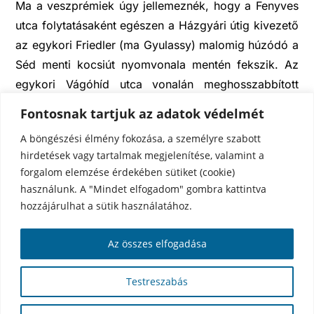
Ma a veszprémiek úgy jellemeznék, hogy a Fenyves
utca folytatásaként egészen a Házgyári útig kivezető
az egykori Friedler (ma Gyulassy) malomig húzódó a
Séd menti kocsiút nyomvonala mentén fekszik. Az
egykori Vágóhíd utca vonalán meghosszabbított
útvonalról van szó, ma a kertészet külterülete látható
Fontosnak tartjuk az adatok védelmét
ott. 1938-ban itt vezették el egy rövid szakaszon a
A böngészési élmény fokozása, a személyre szabott
Szent István vándorlás veszprémi szakaszát, amit
hirdetések vagy tartalmak megjelenítése, valamint a
Cholnoky Jenő kezdeményezett a jubileumi év
forgalom elemzése érdekében sütiket (cookie)
tiszteletére.
használunk. A "Mindet elfogadom" gombra kattintva
Értékes természetföldrajzi, helytörténeti kincsei
hozzájárulhat a sütik használatához.
emelik fel újra a völgy 21. századi értékét. Az út
nyomvonalán újra turistaút halad el, ami a
Az összes elfogadása
vasútállomásról indulva a völgy feletti erdősávba
vezette be kirándulókat. Ma ez a turistaút
Testreszabás
átértékelésre és felújításra szorul.