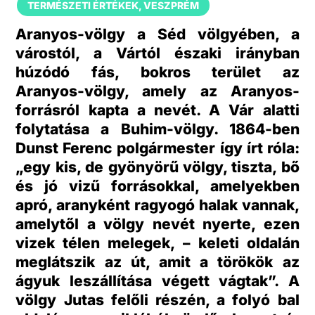
TERMÉSZETI ÉRTÉKEK
,
VESZPRÉM
Aranyos-völgy a Séd völgyében, a
várostól, a Vártól északi irányban
húzódó fás, bokros terület az
Aranyos-völgy, amely az Aranyos-
forrásról kapta a nevét. A Vár alatti
folytatása a Buhim-völgy. 1864-ben
Dunst Ferenc polgármester így írt róla:
„egy kis, de gyönyörű völgy, tiszta, bő
és jó vizű forrásokkal, amelyekben
apró, aranyként ragyogó halak vannak,
amelytől a völgy nevét nyerte, ezen
vizek télen melegek, – keleti oldalán
meglátszik az út, amit a törökök az
ágyuk leszállítása végett vágtak”. A
völgy Jutas felőli részén, a folyó bal