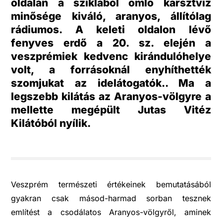
oldalán a sziklából ömlő karsztvíz
minősége kiváló, aranyos, állítólag
rádiumos. A keleti oldalon lévő
fenyves erdő a 20. sz. elején a
veszprémiek kedvenc kirándulóhelye
volt, a forrásoknál enyhíthették
szomjukat az idelátogatók.. Ma a
legszebb kilátás az Aranyos-völgyre a
mellette megépült Jutas Vitéz
Kilátóból nyílik.
Veszprém természeti értékeinek bemutatásából
gyakran csak másod-harmad sorban tesznek
említést a csodálatos Aranyos-völgyről, aminek