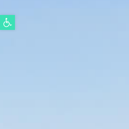
Eszköztár megnyitása