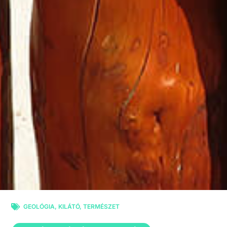
GEOLÓGIA
,
KILÁTÓ
,
TERMÉSZET