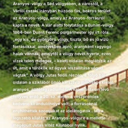
Aranyos-völgy a Séd völgyében, a várostól, a
Vártól északi irányban húzódó fás, bokros terület
az Aranyos-völgy, amely az Aranyos-forrásról
kapta a nevét. A Vár alatti folytatása a Buhim-völgy.
1864-ben Dunst Ferenc polgármester így írt róla:
„egy kis, de gyönyörű völgy, tiszta, bő és jó vizű
forrásokkal, amelyekben apró, aranyként ragyogó
halak vannak, amelytől a völgy nevét nyerte, ezen
vizek télen melegek, – keleti oldalán meglátszik az
út, amit a törökök az ágyuk leszállítása végett
vágtak”. A völgy Jutas felőli részén, a folyó bal
oldalán a sziklából ömlő karsztvíz minősége kiváló,
aranyos, állítólag rádiumos. A keleti oldalon lévő
fenyves erdő a 20. sz. elején a veszprémiek
kedvenc kirándulóhelye volt, a forrásoknál
enyhíthették szomjukat az idelátogatók.. Ma a
legszebb kilátás az Aranyos-völgyre a mellette
megépült Jutas Vitéz Kilátóból nyílik.