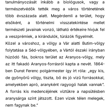
tanulmányozását inkább a biológusok, vagy a
természetvédők tették meg a város történetének
több évszázada alatt. Megérdemli a terület, hogy
elsőként, a történelmi visszatekintése mellet
természeti javainak vonzó, látható értékeire hívjuk fel
a veszprémiek, a kirándulók, túrázók figyelmét.
Közel a városhoz, a völgy a Vár alatti Butim-völgy
folytatása a Séd-völgyében, a Vártól északi irányban
húzódó fás, bokros terület az Aranyos-völgy, mely
az itt fakadó Aranyos-forrásról kapta a nevét. 1864-
ben Dunst Ferenc polgármester így írt róla: „egy kis,
de gyönyörű völgy, tiszta, bő és jó vizű forrásokkal,
amelyekben apró, aranyként ragyogó halak vannak”.
A forrás kis medencéjének víztükre a napsütésben
aranysárga színt játszott. Ezen vizek télen melegek,
nem fagynak be.”