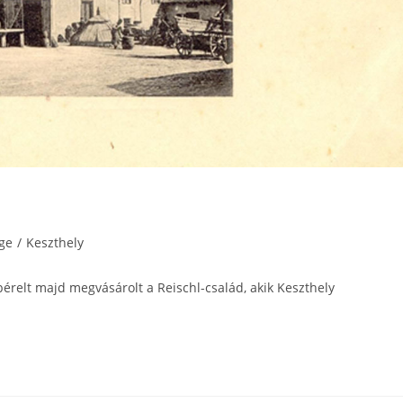
age
/
Keszthely
 bérelt majd megvásárolt a Reischl-család, akik Keszthely