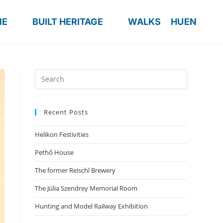
ME
BUILT HERITAGE
WALKS
HU
EN
Recent Posts
Helikon Festivities
Pethő House
The former Reischl Brewery
The Júlia Szendrey Memorial Room
Hunting and Model Railway Exhibition