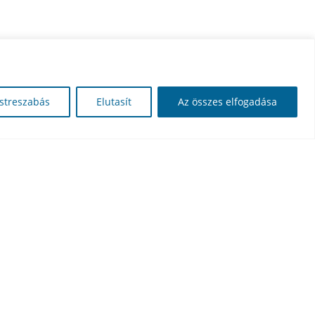
streszabás
Elutasít
Az összes elfogadása