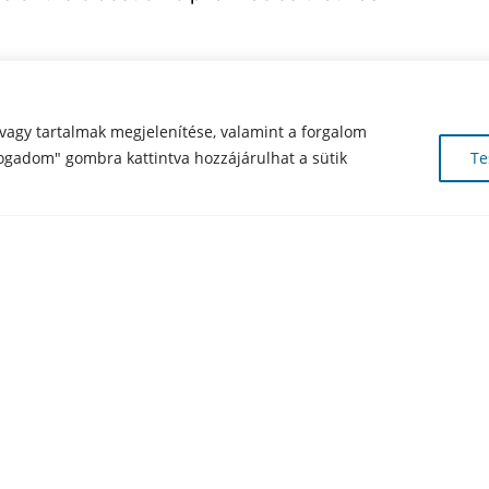
e end of the 18th century, out of the two dozen
om of Hungary, two were a free royal town of
vagy tartalmak megjelenítése, valamint a forgalom
cumented in the local archives since as early
ogadom" gombra kattintva hozzájárulhat a sütik
Te
n wing of the Gold Ostrich and its owner was
 pharmacy’s second owner, purchased the
 he had extended the building, he moved the
 continued to work since that time up until
ited the pharmacy in 1916 and went on to
nder of the dynasty whose descendants kept the