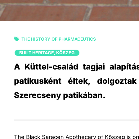
THE HISTORY OF PHARMACEUTICS
BUILT HERITAGE
,
KŐSZEG
A Küttel-család tagjai alapít
patikusként éltek, dolgozta
Szerecseny patikában.
The Black Saracen Apothecary of Kőszeg is one