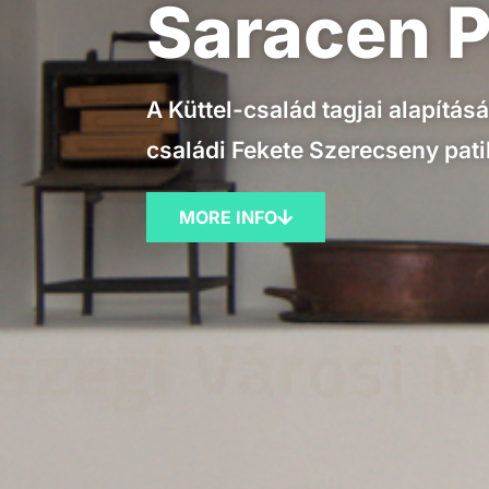
Saracen 
A Küttel-család tagjai alapítá
családi Fekete Szerecseny pat
MORE INFO