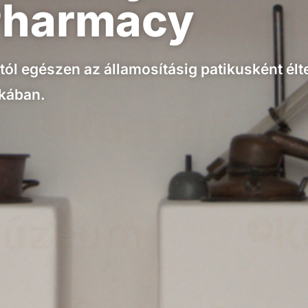
Pharmacy
sától egészen az államosításig patikusként él
ikában.