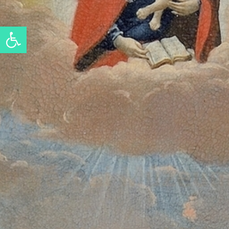
Eszköztár megnyitása