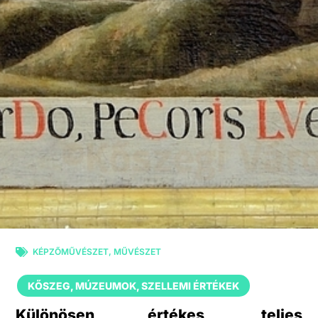
KÉPZŐMŰVÉSZET
,
MŰVÉSZET
KŐSZEG
,
MÚZEUMOK
,
SZELLEMI ÉRTÉKEK
Különösen értékes, teljes