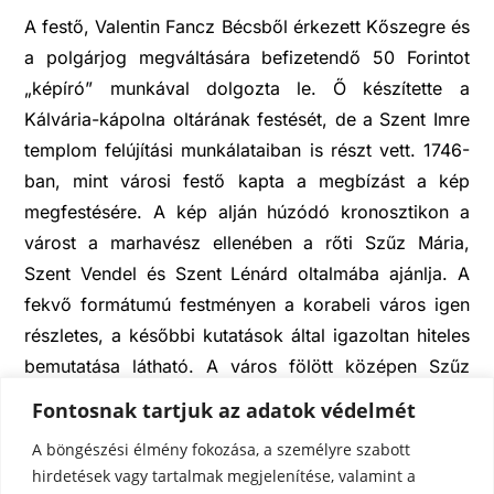
A festő, Valentin Fancz Bécsből érkezett Kőszegre és
a polgárjog megváltására befizetendő 50 Forintot
„képíró” munkával dolgozta le. Ő készítette a
Kálvária-kápolna oltárának festését, de a Szent Imre
templom felújítási munkálataiban is részt vett. 1746-
ban, mint városi festő kapta a megbízást a kép
megfestésére. A kép alján húzódó kronosztikon a
várost a marhavész ellenében a rőti Szűz Mária,
Szent Vendel és Szent Lénárd oltalmába ajánlja. A
fekvő formátumú festményen a korabeli város igen
részletes, a későbbi kutatások által igazoltan hiteles
bemutatása látható. A város fölött középen Szűz
Mária a gyermek Jézussal, két oldalán a két szent
Fontosnak tartjuk az adatok védelmét
látható. A Máriára tekintő, felhőkön térdelve kezeit
A böngészési élmény fokozása, a személyre szabott
imára kulcsoló, egyszerű pásztorbotos, tarisznyás
hirdetések vagy tartalmak megjelenítése, valamint a
Vendel, illetve vele szemközt fekete bencés