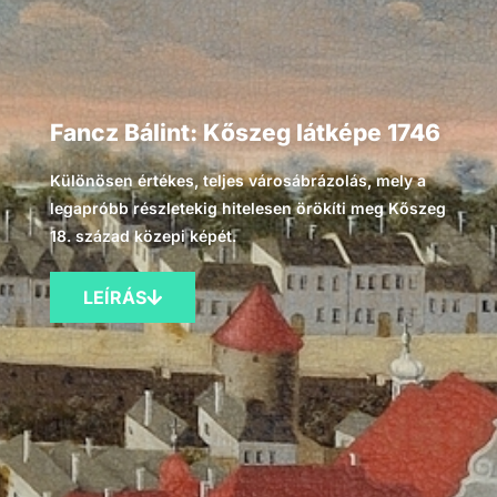
Fancz Bálint: Kőszeg látképe 1746
Különösen értékes, teljes városábrázolás, mely a
legapróbb részletekig hitelesen örökíti meg Kőszeg
18. század közepi képét.
LEÍRÁS