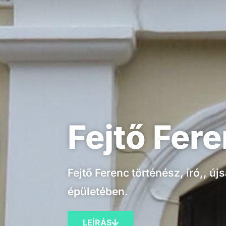
Fejtő Fer
Fejtő Ferenc történész, író,, ú
épületében.
LEÍRÁS