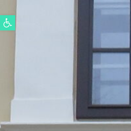
Eszköztár megnyitása