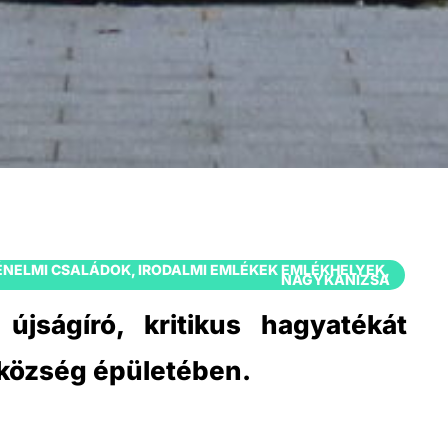
TÉNELMI CSALÁDOK
,
IRODALMI EMLÉKEK EMLÉKHELYEK
,
NAGYKANIZSA
 újságíró, kritikus hagyatékát
tközség épületében.