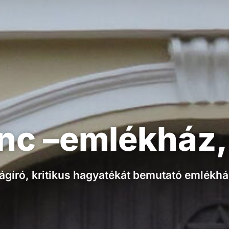
enc –emlékház,
jságíró, kritikus hagyatékát bemutató emlékh