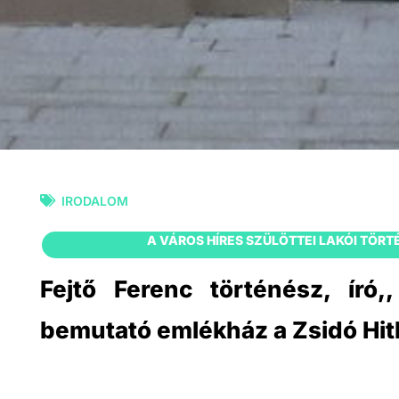
IRODALOM
A VÁROS HÍRES SZÜLÖTTEI LAKÓI TÖR
Fejtő Ferenc történész, író,,
bemutató emlékház a Zsidó Hi