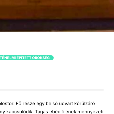
TÉNELMI ÉPÍTETT ÖRÖKSÉG
olostor. Fő része egy belső udvart körülzáró
rny kapcsolódik. Tágas ebédlőjének mennyezeti