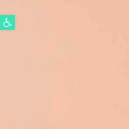
Eszköztár megnyitása