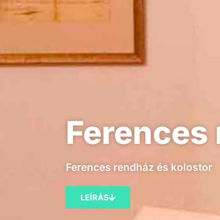
Ferences 
Ferences rendház és kolostor
LEÍRÁS