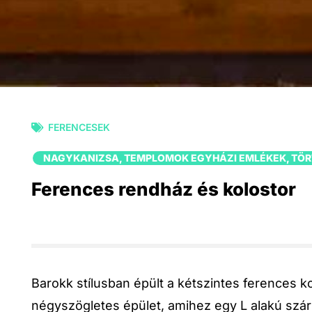
FERENCESEK
NAGYKANIZSA
,
TEMPLOMOK EGYHÁZI EMLÉKEK
,
TÖR
Ferences rendház és kolostor
Barokk stílusban épült a kétszintes ferences k
négyszögletes épület, amihez egy L alakú szá