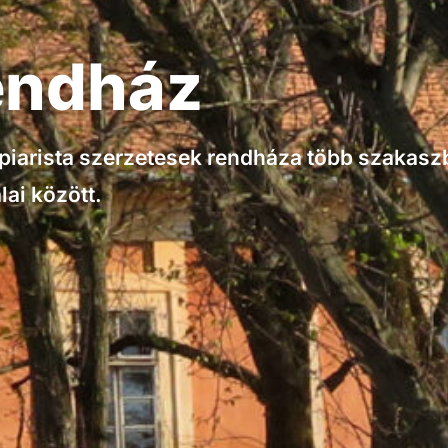
rendház
piarista szerzetesek rendháza több szakaszba
lai között.