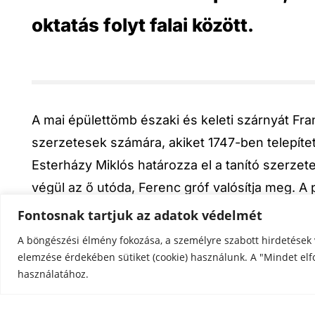
oktatás folyt falai között.
A mai épülettömb északi és keleti szárnyát Fra
szerzetesek számára, akiket 1747-ben telepítet
Esterházy Miklós határozza el a tanító szerzetes
végül az ő utóda, Ferenc gróf valósítja meg. A
történik meg, az uradalom átadja nekik a kamal
Fontosnak tartjuk az adatok védelmét
számára Fellner Jakab uradalmi építőmester átal
A böngészési élmény fokozása, a személyre szabott hirdetések 
épülethez a déli szárnyat, illetve alakítja ki a 
elemzése érdekében sütiket (cookie) használunk. A "Mindet elf
használatához.
tesznek.) 1930-ban Hültl Dezső megépíti a nyug
udvart és megteremti az épület mai formáját. A