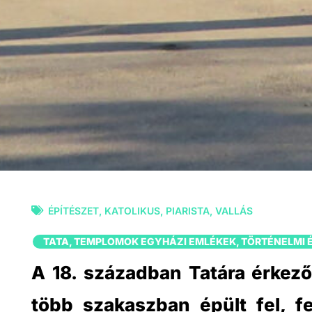
ÉPÍTÉSZET
,
KATOLIKUS
,
PIARISTA
,
VALLÁS
TATA
,
TEMPLOMOK EGYHÁZI EMLÉKEK
,
TÖRTÉNELMI 
A 18. században Tatára érkező
több szakaszban épült fel, fe