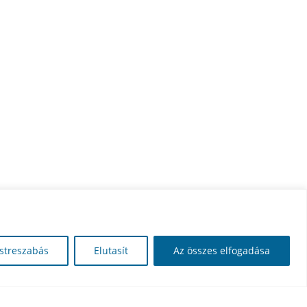
streszabás
Elutasít
Az összes elfogadása