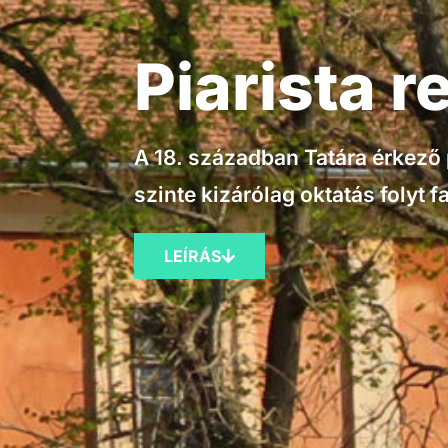
Piarista 
A 18. században Tatára érkező 
szinte kizárólag oktatás folyt fa
LEÍRÁS