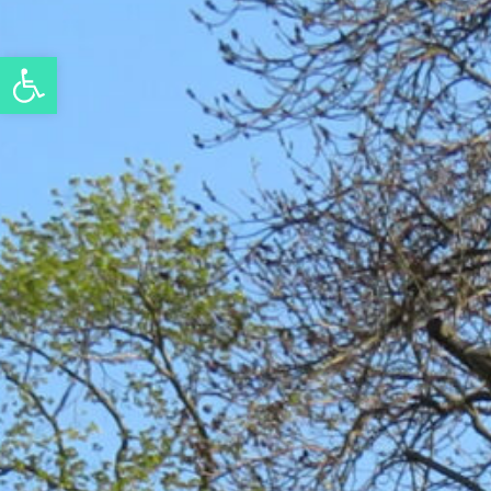
Eszköztár megnyitása