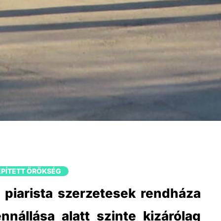
ÉPÍTETT ÖRÖKSÉG
 piarista szerzetesek rendháza
nnállása alatt szinte kizárólag