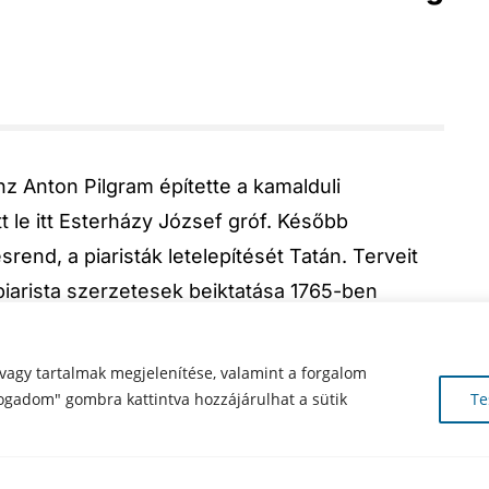
nz Anton Pilgram építette a kamalduli
t le itt Esterházy József gróf. Később
rend, a piaristák letelepítését Tatán. Terveit
 piarista szerzetesek beiktatása 1765-ben
duli szerzetesek kolostorát. Az új szerzetesek
akítást, kiegészítést végez, ő toldja hozzá az
vagy tartalmak megjelenítése, valamint a forgalom
kápolnát (a kápolnán 1841-ben aztán átépítést
ogadom" gombra kattintva hozzájárulhat a sütik
Te
ati, összekötő szárnyat, ezzel lezárja az
z északi szárny nyugati végében található a