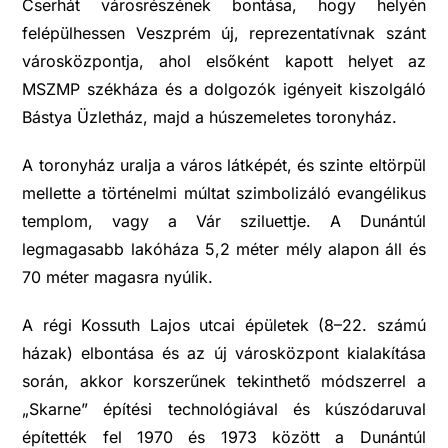
Cserhát városrészének bontása, hogy helyén
felépülhessen Veszprém új, reprezentatívnak szánt
városközpontja, ahol elsőként kapott helyet az
MSZMP székháza és a dolgozók igényeit kiszolgáló
Bástya Üzletház, majd a húszemeletes toronyház.
A toronyház uralja a város látképét, és szinte eltörpül
mellette a történelmi múltat szimbolizáló evangélikus
templom, vagy a Vár sziluettje. A Dunántúl
legmagasabb lakóháza 5,2 méter mély alapon áll és
70 méter magasra nyúlik.
A régi Kossuth Lajos utcai épületek (8–22. számú
házak) elbontása és az új városközpont kialakítása
során, akkor korszerűnek tekinthető módszerrel a
„Skarne” építési technológiával és kúszódaruval
építették fel 1970 és 1973 között a Dunántúl