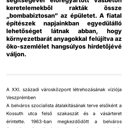
segítségével előregyártott vasbeton
keretelemekből rakták össze
„bombabiztosan” az épületet. A fiatal
építészek napjainkban egyedülálló
lehetőséget látnak abban, hogy
környezetbarát anyagokkal felújítva az
öko-szemlélet hangsúlyos hirdetőjévé
váljon.
A XXI. századi városközpont létrehozásának víziója
Veszprémben
A belváros szocialista átalakításának terve elsőként a
Kossuth utca felső szakaszát és a vásárteret
érintette. 1963-ban megkezdődött a belváros