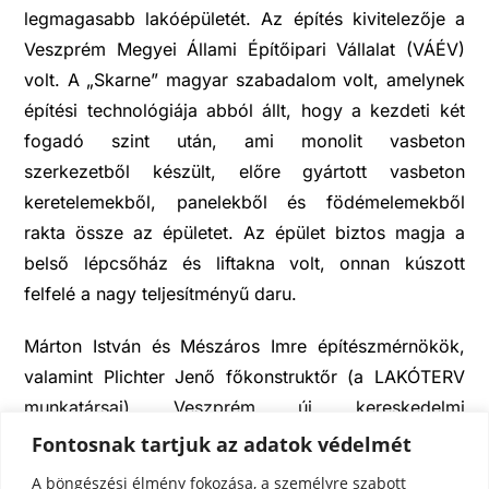
legmagasabb lakóépületét. Az építés kivitelezője a
Veszprém Megyei Állami Építőipari Vállalat (VÁÉV)
volt. A „Skarne” magyar szabadalom volt, amelynek
építési technológiája abból állt, hogy a kezdeti két
fogadó szint után, ami monolit vasbeton
szerkezetből készült, előre gyártott vasbeton
keretelemekből, panelekből és födémelemekből
rakta össze az épületet. Az épület biztos magja a
belső lépcsőház és liftakna volt, onnan kúszott
felfelé a nagy teljesítményű daru.
Márton István és Mészáros Imre építészmérnökök,
valamint Plichter Jenő főkonstruktőr (a LAKÓTERV
munkatársai) Veszprém új kereskedelmi
központjának tervezésekor olyan belvárost álmodtak
Fontosnak tartjuk az adatok védelmét
meg, ahol a dolgozó családok kis lakásukból kilépve
A böngészési élmény fokozása, a személyre szabott