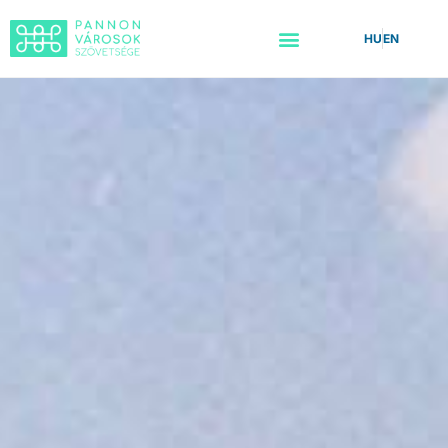
HU
EN