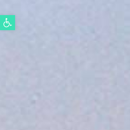
Eszköztár megnyitása