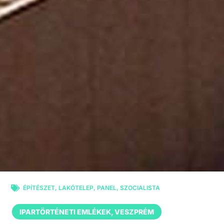
ÉPÍTÉSZET
,
LAKÓTELEP
,
PANEL
,
SZOCIALISTA
IPARTÖRTÉNETI EMLÉKEK
,
VESZPRÉM