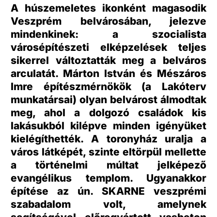
A húszemeletes ikonként magasodik
Veszprém belvárosában, jelezve
mindenkinek: a szocialista
városépítészeti elképzelések teljes
sikerrel változtatták meg a belváros
arculatát. Márton István és Mészáros
Imre építészmérnökök (a Lakóterv
munkatársai) olyan belvárost álmodtak
meg, ahol a dolgozó családok kis
lakásukból kilépve minden igényüket
kielégíthették. A toronyház uralja a
város látképét, szinte eltörpül mellette
a történelmi múltat jelképező
evangélikus templom. Ugyanakkor
építése az ún. SKARNE veszprémi
szabadalom volt, amelynek