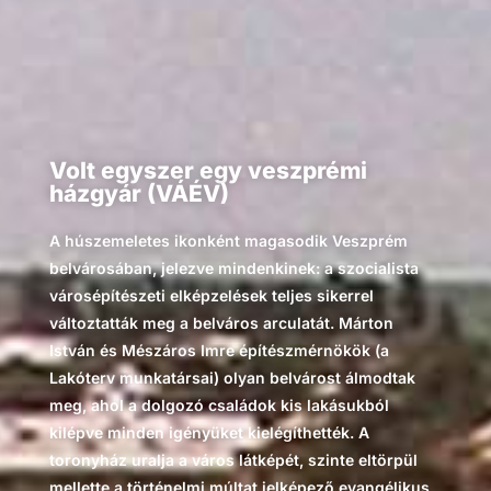
Volt egyszer egy veszprémi
házgyár (VÁÉV)
A húszemeletes ikonként magasodik Veszprém
belvárosában, jelezve mindenkinek: a szocialista
városépítészeti elképzelések teljes sikerrel
változtatták meg a belváros arculatát. Márton
István és Mészáros Imre építészmérnökök (a
Lakóterv munkatársai) olyan belvárost álmodtak
meg, ahol a dolgozó családok kis lakásukból
kilépve minden igényüket kielégíthették. A
toronyház uralja a város látképét, szinte eltörpül
mellette a történelmi múltat jelképező evangélikus