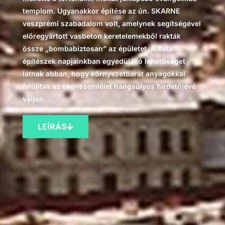
templom. Ugyanakkor építése az ún. SKARNE
veszprémi szabadalom volt, amelynek segítségével
előregyártott vasbeton keretelemekből rakták
össze „bombabiztosan” az épületet. A fiatal
építészek napjainkban egyedülálló lehetőséget
látnak abban, hogy környezetbarát anyagokkal
felújítva az öko-szemlélet hangsúlyos hirdetőjévé
váljon.
LEÍRÁS