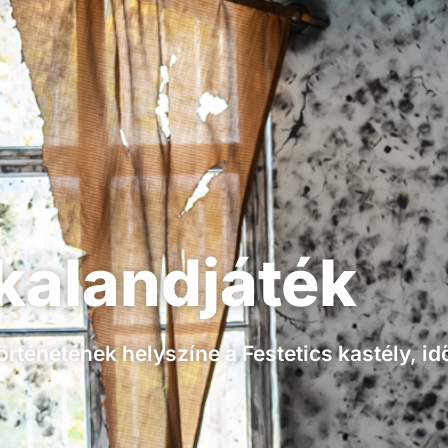
 kalandjáték
örténetének helyszíne a Festetics kastély, i