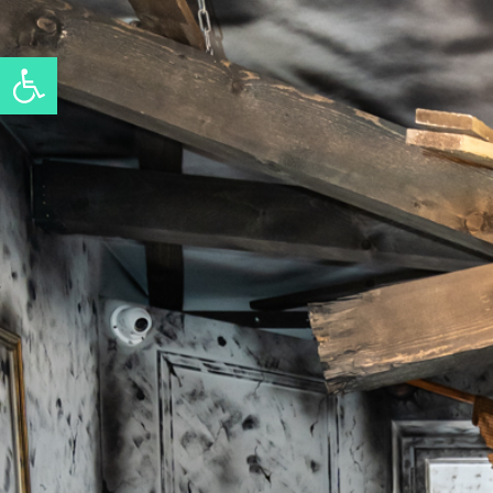
Eszköztár megnyitása