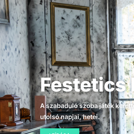
Festetics
A szabaduló szoba játék kerett
utolsó napjai, hetei.