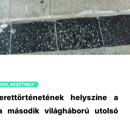
ÁDOK
,
KESZTHELY
rettörténetének helyszíne a
 a második világháború utolsó