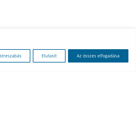
streszabás
Elutasít
Az összes elfogadása