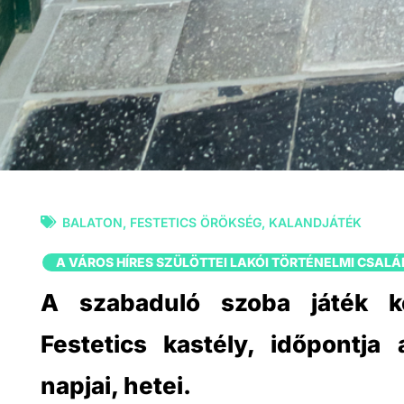
BALATON
,
FESTETICS ÖRÖKSÉG
,
KALANDJÁTÉK
A VÁROS HÍRES SZÜLÖTTEI LAKÓI TÖRTÉNELMI CSAL
A szabaduló szoba játék ke
Festetics kastély, időpontja
napjai, hetei.