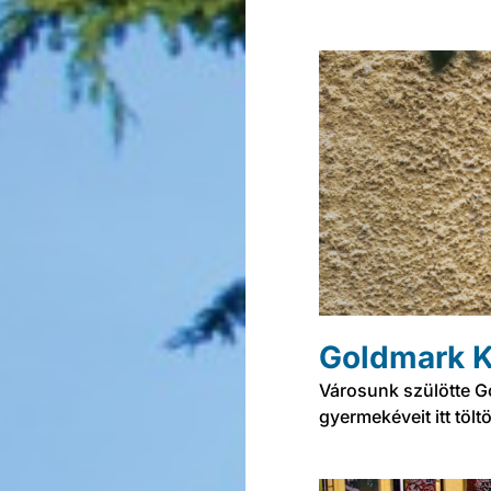
Goldmark K
Városunk szülötte G
gyermekéveit itt töltö