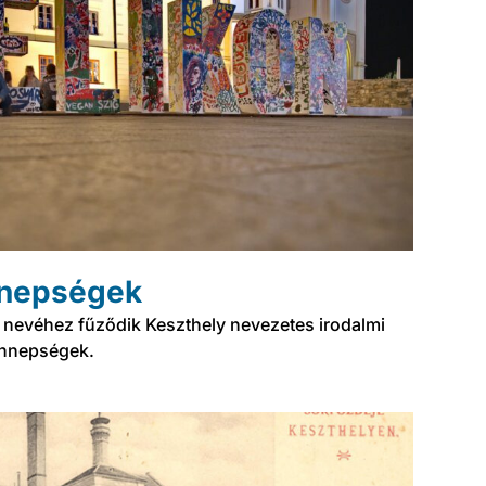
nnepségek
gy nevéhez fűződik Keszthely nevezetes irodalmi
Ünnepségek.