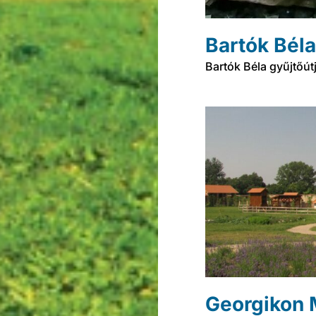
Bartók Bél
Bartók Béla gyűjtőút
Georgikon M