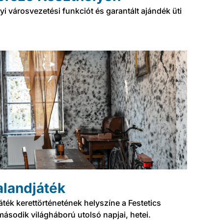
yi városvezetési funkciót és garantált ajándék üti
alandjáték
ték kerettörténetének helyszíne a Festetics
 második világháború utolsó napjai, hetei.