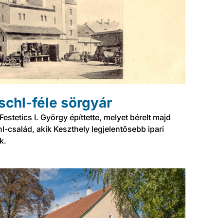
schl-féle sörgyár
estetics I. György építtette, melyet bérelt majd
l-család, akik Keszthely legjelentősebb ipari
k.