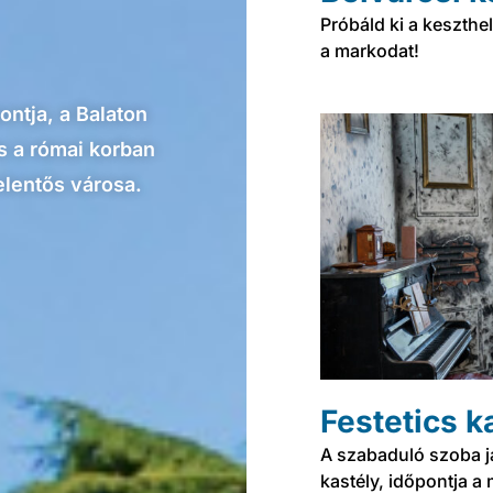
Próbáld ki a keszthel
a markodat!
ontja, a Balaton
és a római korban
elentős városa.
Festetics k
A szabaduló szoba já
kastély, időpontja a