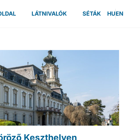
OLDAL
LÁTNIVALÓK
SÉTÁK
HU
EN
köröző Keszthelyen