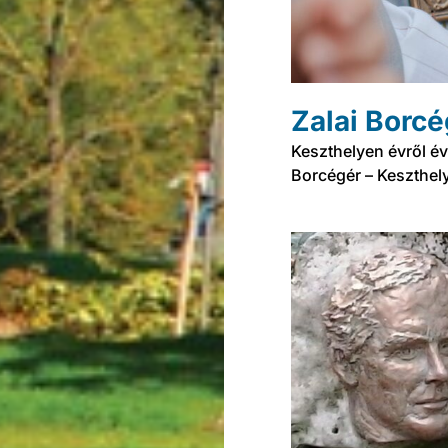
Zalai Borcé
Keszthelyen évről év
Borcégér – Keszthely