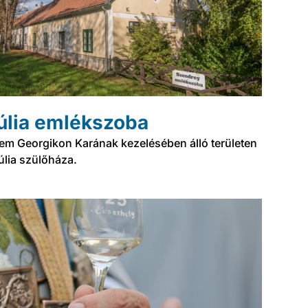
úlia emlékszoba
tem Georgikon Karának kezelésében álló területen
úlia szülőháza.