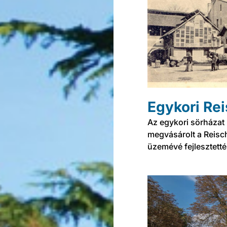
Egykori Rei
Az egykori sörházat F
megvásárolt a Reisch
üzemévé fejlesztetté