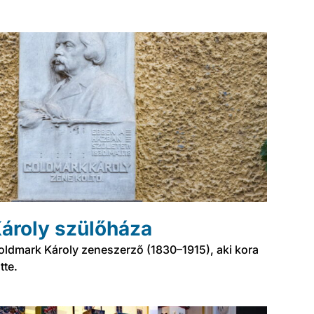
ároly szülőháza
oldmark Károly zeneszerző (1830–1915), aki kora
tte.