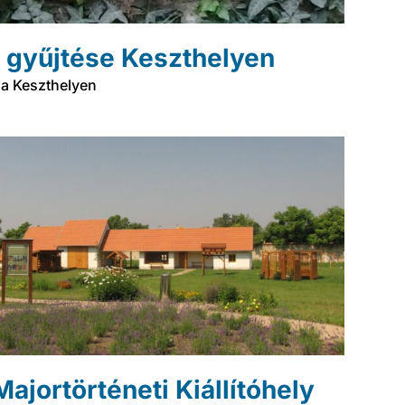
a gyűjtése Keszthelyen
ja Keszthelyen
ajortörténeti Kiállítóhely