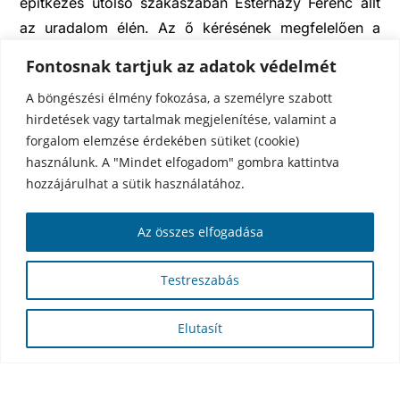
építkezés utolsó szakaszában Esterházy Ferenc állt
az uradalom élén. Az ő kérésének megfelelően a
főoltárra nem Szent Márton képét helyezték el,
Fontosnak tartjuk az adatok védelmét
hanem a szent Keresztet. Ez Schweiger Antal
A böngészési élmény fokozása, a személyre szabott
szobrász alkotása. A mellékoltárokat Mária
hirdetések vagy tartalmak megjelenítése, valamint a
Immaculata, Szent Márton, Szent Anna és a Szent
forgalom elemzése érdekében sütiket (cookie)
Család tiszteletére szentelték. A kriptában nyugszik
használunk. A "Mindet elfogadom" gombra kattintva
többek között Esterházy Ferenc gróf (1896–1939),
hozzájárulhat a sütik használatához.
illetve Fellner Jakab. A templom előtti teret és
lépcsősort 1940-ben alakították ki, ekkor helyezték
Az összes elfogadása
el itt Fellner Jakab szobrát, amit Ungvári Lajos
készített. A templom belső festése 1972-ben történt,
Testreszabás
Nemcsics Antal mennyezetképei is ekkor készültek.
A templom átfogó restaurálása 2019-2020-ban
Elutasít
történt meg.