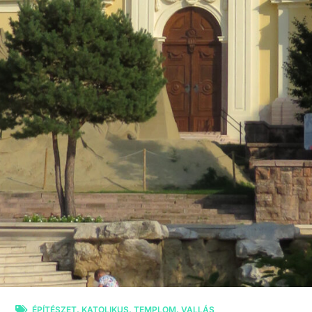
ÉPÍTÉSZET
,
KATOLIKUS
,
TEMPLOM
,
VALLÁS