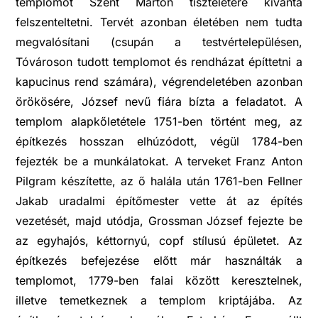
templomot Szent Márton tiszteletére kívánta
felszenteltetni. Tervét azonban életében nem tudta
megvalósítani (csupán a testvértelepülésen,
Tóvároson tudott templomot és rendházat építtetni a
kapucinus rend számára), végrendeletében azonban
örökösére, József nevű fiára bízta a feladatot. A
templom alapkőletétele 1751-ben történt meg, az
építkezés hosszan elhúzódott, végül 1784-ben
fejezték be a munkálatokat. A terveket Franz Anton
Pilgram készítette, az ő halála után 1761-ben Fellner
Jakab uradalmi építőmester vette át az építés
vezetését, majd utódja, Grossman József fejezte be
az egyhajós, kéttornyú, copf stílusú épületet. Az
építkezés befejezése előtt már használták a
templomot, 1779-ben falai között keresztelnek,
illetve temetkeznek a templom kriptájába. Az