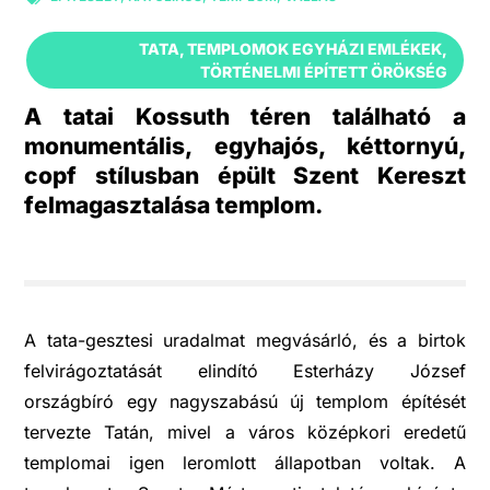
TATA
,
TEMPLOMOK EGYHÁZI EMLÉKEK
,
TÖRTÉNELMI ÉPÍTETT ÖRÖKSÉG
A tatai Kossuth téren található a
monumentális, egyhajós, kéttornyú,
copf stílusban épült Szent Kereszt
felmagasztalása templom.
A tata-gesztesi uradalmat megvásárló, és a birtok
felvirágoztatását elindító Esterházy József
országbíró egy nagyszabású új templom építését
tervezte Tatán, mivel a város középkori eredetű
templomai igen leromlott állapotban voltak. A