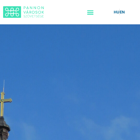
HU
EN