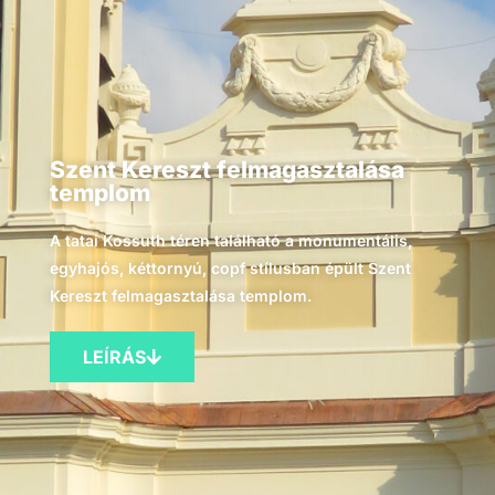
Szent Kereszt felmagasztalása
templom
A tatai Kossuth téren található a monumentális,
egyhajós, kéttornyú, copf stílusban épült Szent
Kereszt felmagasztalása templom.
LEÍRÁS