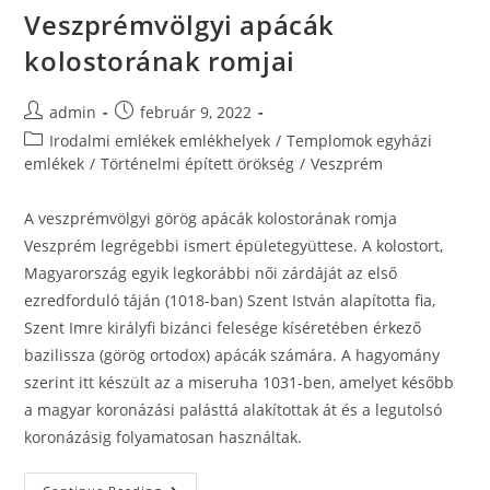
Veszprémvölgyi apácák
kolostorának romjai
admin
február 9, 2022
Irodalmi emlékek emlékhelyek
/
Templomok egyházi
emlékek
/
Történelmi épített örökség
/
Veszprém
A veszprémvölgyi görög apácák kolostorának romja
Veszprém legrégebbi ismert épületegyüttese. A kolostort,
Magyarország egyik legkorábbi női zárdáját az első
ezredforduló táján (1018-ban) Szent István alapította fia,
Szent Imre királyfi bizánci felesége kíséretében érkező
bazilissza (görög ortodox) apácák számára. A hagyomány
szerint itt készült az a miseruha 1031-ben, amelyet később
a magyar koronázási palásttá alakítottak át és a legutolsó
koronázásig folyamatosan használtak.