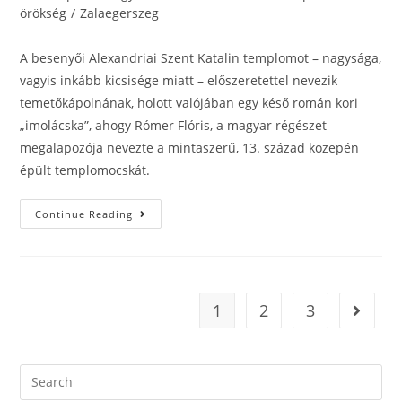
örökség
/
Zalaegerszeg
A besenyői Alexandriai Szent Katalin templomot – nagysága,
vagyis inkább kicsisége miatt – előszeretettel nevezik
temetőkápolnának, holott valójában egy késő román kori
„imolácska”, ahogy Rómer Flóris, a magyar régészet
megalapozója nevezte a mintaszerű, 13. század közepén
épült templomocskát.
Continue Reading
1
2
3