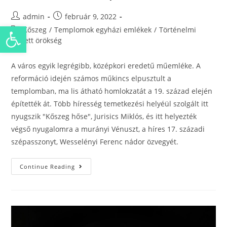
admin
február 9, 2022
Eszköztár megnyitása
Kőszeg
/
Templomok egyházi emlékek
/
Történelmi
épített örökség
A város egyik legrégibb, középkori eredetű műemléke. A
reformáció idején számos műkincs elpusztult a
templomban, ma lis átható homlokzatát a 19. század elején
építették át. Több híresség temetkezési helyéül szolgált itt
nyugszik "Kőszeg hőse", Jurisics Miklós, és itt helyezték
végső nyugalomra a murányi Vénuszt, a híres 17. századi
szépasszonyt, Wesselényi Ferenc nádor özvegyét.
Continue Reading