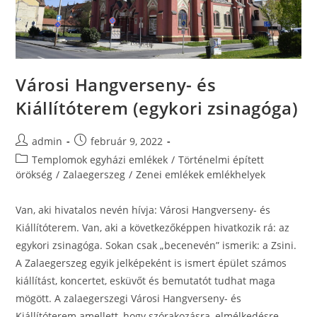
Városi Hangverseny- és
Kiállítóterem (egykori zsinagóga)
admin
február 9, 2022
Templomok egyházi emlékek
/
Történelmi épített
örökség
/
Zalaegerszeg
/
Zenei emlékek emlékhelyek
Van, aki hivatalos nevén hívja: Városi Hangverseny- és
Kiállítóterem. Van, aki a következőképpen hivatkozik rá: az
egykori zsinagóga. Sokan csak „becenevén” ismerik: a Zsini.
A Zalaegerszeg egyik jelképeként is ismert épület számos
kiállítást, koncertet, esküvőt és bemutatót tudhat maga
mögött. A zalaegerszegi Városi Hangverseny- és
Kiállítóterem amellett, hogy szórakozásra, elmélkedésre