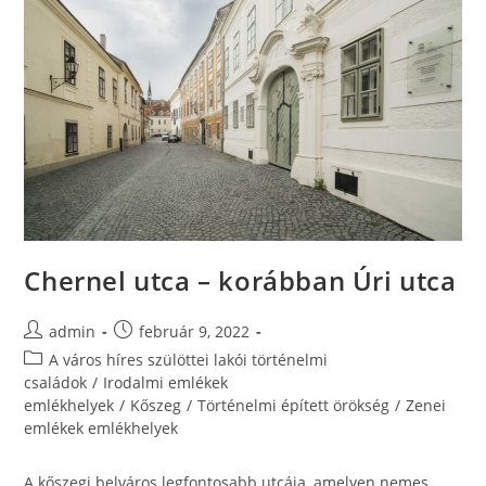
Chernel utca – korábban Úri utca
admin
február 9, 2022
A város híres szülöttei lakói történelmi
családok
/
Irodalmi emlékek
emlékhelyek
/
Kőszeg
/
Történelmi épített örökség
/
Zenei
emlékek emlékhelyek
A kőszegi belváros legfontosabb utcája, amelyen nemes