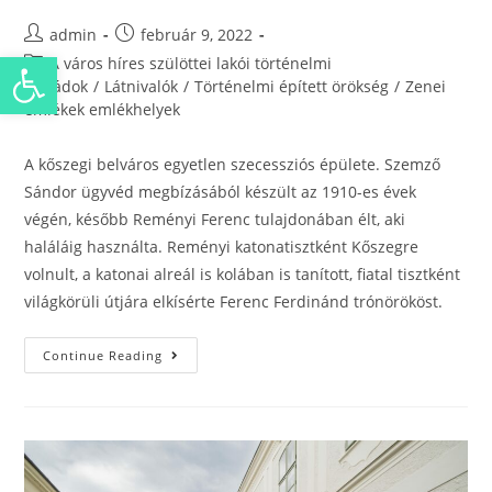
admin
február 9, 2022
Eszköztár megnyitása
A város híres szülöttei lakói történelmi
családok
/
Látnivalók
/
Történelmi épített örökség
/
Zenei
emlékek emlékhelyek
A kőszegi belváros egyetlen szecessziós épülete. Szemző
Sándor ügyvéd megbízásából készült az 1910-es évek
végén, később Reményi Ferenc tulajdonában élt, aki
haláláig használta. Reményi katonatisztként Kőszegre
volnult, a katonai alreál is kolában is tanított, fiatal tisztként
világkörüli útjára elkísérte Ferenc Ferdinánd trónörököst.
Continue Reading