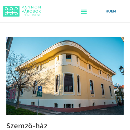
HU
EN
Szemző-ház