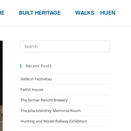
ME
BUILT HERITAGE
WALKS
HU
EN
Recent Posts
Helikon Festivities
Pethő House
The former Reischl Brewery
The Júlia Szendrey Memorial Room
Hunting and Model Railway Exhibition