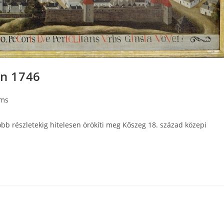
in 1746
ms
óbb részletekig hitelesen örökíti meg Kőszeg 18. század közepi