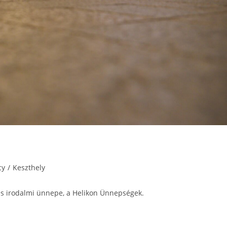
cy
/
Keszthely
tes irodalmi ünnepe, a Helikon Ünnepségek.