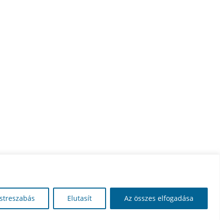
streszabás
Elutasít
Az összes elfogadása