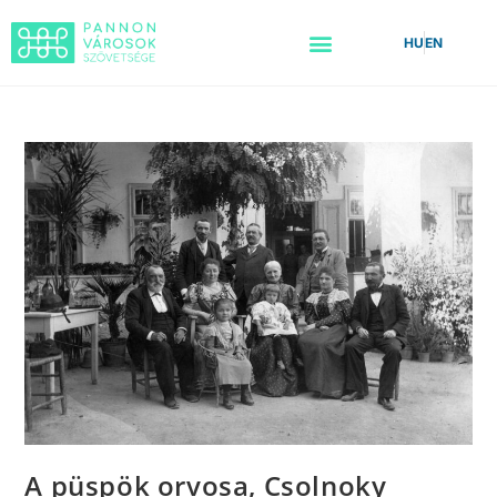
HU
EN
A püspök orvosa, Csolnoky