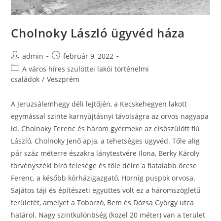
Cholnoky László ügyvéd háza
admin
február 9, 2022
A város híres szülöttei lakói történelmi
családok
/
Veszprém
A Jeruzsálemhegy déli lejtőjén, a Kecskehegyen lakott
egymással szinte karnyújtásnyi távolságra az orvos nagyapa
id. Cholnoky Ferenc és három gyermeke az elsőszülött fiú
László, Cholnoky Jenő apja, a tehetséges ügyvéd. Tőle alig
pár száz méterre északra lánytestvére Ilona, Berky Károly
törvényszéki bíró felesége és tőle délre a fiatalabb öccse
Ferenc, a később kórházigazgató, Hornig püspök orvosa.
Sajátos táji és építészeti együttes volt ez a háromszögletű
területét, amelyet a Toborzó, Bem és Dózsa György utca
határol. Nagy szintkülönbség (közel 20 méter) van a terület