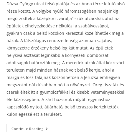
Dózsa György utcai felső platója és az Anna térre lefutó alsó
része között. A völgybe nyúló háromszögében napjainkig
megőrződtek a középkori „váralja” szűk utcácskái, ahol az
épületek elhelyezkedése nélkülözi a szabályosságot,
gyakran csak a belső közökön keresztül közelíthetőek meg a
házak. A látszólagos rendezetlenség azonban sajátos,
környezetre érzékeny belső logikát mutat. Az épületek
helykiválasztását leginkább a környezeti-domborzati
adottságok határozták meg. A meredek utcák által közrezárt
területen majd minden háznak volt belső kertje, ahol a
márga és lősz-talajnak köszönhetően a Jeruzsálemhegyen
megszokottnál dúsabban nőtt a növényzet. Öreg tiszafák és
cserek éltek itt a gyümölcsfákkal és kisebb veteményesekkel
életközösségben. A zárt házsorok mögött egymáshoz
kapcsolódó nyitott, átjárható, belső teraszos kertek tették
különlegessé ezt a területet.
Continue Reading