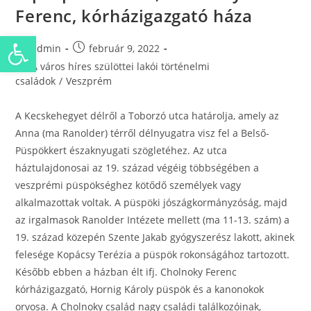
Ferenc, kórházigazgató háza
Eszköztár megnyitása
admin
február 9, 2022
A város híres szülöttei lakói történelmi
családok
/
Veszprém
A Kecskehegyet délről a Toborzó utca határolja, amely az
Anna (ma Ranolder) térről délnyugatra visz fel a Belső-
Püspökkert északnyugati szögletéhez. Az utca
háztulajdonosai az 19. század végéig többségében a
veszprémi püspökséghez kötődő személyek vagy
alkalmazottak voltak. A püspöki jószágkormányzóság, majd
az irgalmasok Ranolder Intézete mellett (ma 11-13. szám) a
19. század közepén Szente Jakab gyógyszerész lakott, akinek
felesége Kopácsy Terézia a püspök rokonságához tartozott.
Később ebben a házban élt ifj. Cholnoky Ferenc
kórházigazgató, Hornig Károly püspök és a kanonokok
orvosa. A Cholnoky család nagy családi találkozóinak,