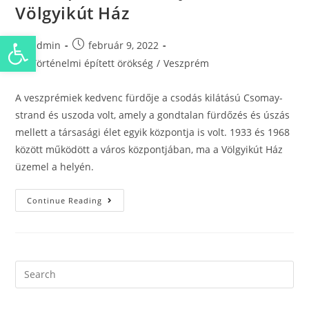
Völgyikút Ház
Eszköztár megnyitása
admin
február 9, 2022
Történelmi épített örökség
/
Veszprém
A veszprémiek kedvenc fürdője a csodás kilátású Csomay-
strand és uszoda volt, amely a gondtalan fürdőzés és úszás
mellett a társasági élet egyik központja is volt. 1933 és 1968
között működött a város központjában, ma a Völgyikút Ház
üzemel a helyén.
Continue Reading