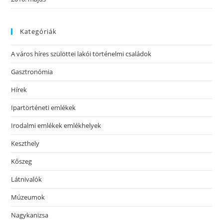
Kategóriák
A város híres szülöttei lakói történelmi családok
Gasztronómia
Hírek
Ipartörténeti emlékek
Irodalmi emlékek emlékhelyek
Keszthely
Kőszeg
Látnivalók
Múzeumok
Nagykanizsa