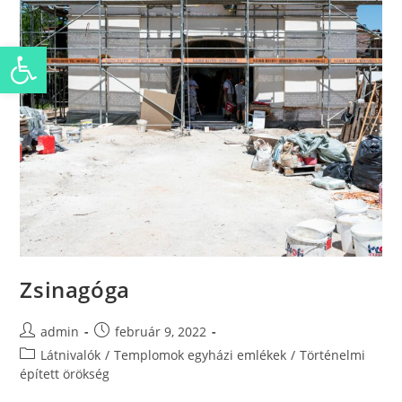
Eszköztár megnyitása
Zsinagóga
admin
február 9, 2022
Látnivalók
/
Templomok egyházi emlékek
/
Történelmi
épített örökség