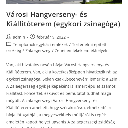
Városi Hangverseny- és
Kiállítóterem (egykori zsinagóga)
admin
február 9, 2022
Templomok egyházi emlékek
/
Történelmi épített
örökség
/
Zalaegerszeg
/
Zenei emlékek emlékhelyek
Van, aki hivatalos nevén hívja: Városi Hangverseny- és
Kiállítóterem. Van, aki a következőképpen hivatkozik rá: az
egykori zsinagóga. Sokan csak „becenevén” ismerik: a Zsini.
A Zalaegerszeg egyik jelképeként is ismert épület számos
kiállítást, koncertet, esküvőt és bemutatót tudhat maga
mögött. A zalaegerszegi Városi Hangverseny- és
Kiállítóterem amellett, hogy szórakozásra, elmélkedésre
hívja látogatóját, a megyeszékhely múltjáról is regél:
emeletén kapott helyet ugyanis A zalaegerszegi zsidóság