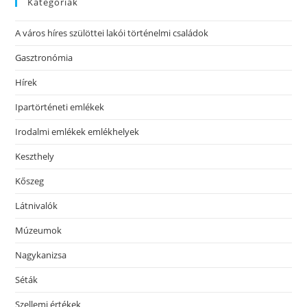
Kategóriák
A város híres szülöttei lakói történelmi családok
Gasztronómia
Hírek
Ipartörténeti emlékek
Irodalmi emlékek emlékhelyek
Keszthely
Kőszeg
Látnivalók
Múzeumok
Nagykanizsa
Séták
Szellemi értékek