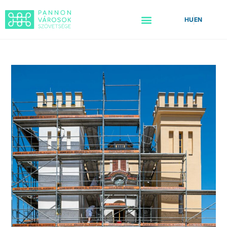
HU
EN