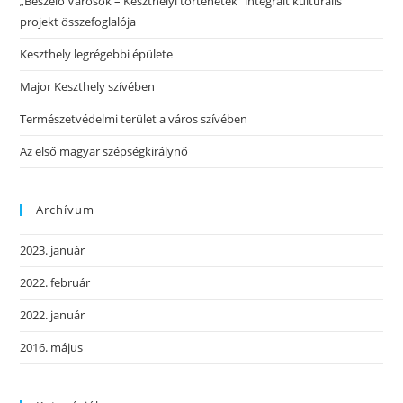
„Beszélő Városok – Keszthelyi történetek” integrált kulturális
projekt összefoglalója
Keszthely legrégebbi épülete
Major Keszthely szívében
Természetvédelmi terület a város szívében
Az első magyar szépségkirálynő
Archívum
2023. január
2022. február
2022. január
2016. május