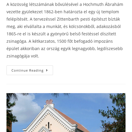
A közösség létszámának bővülésével a Hochmuth Ábrahám
vezette gyülekezet 1862-ben határozta el egy új templom
felépítését. A tervezéssel Zittenbarth pesti építészt bízták
meg, aki elvállalta a munkát, és kölcsönökből, adakozásból
1865-re el is készült a gyönyörű belső festéssel díszített
zsinagóga. A kétkarzatos, 1500 főt befogadó impozáns
épület akkoriban az ország egyik legnagyobb, legdíszesebb
zsinagógája volt.
Continue Reading