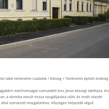
ttei lakói történelmi családok
/
Kőszeg
/
Történelmi épített örökség
agjaként mártíromságot szenvedett Kiss János kőszegi lakóháza. Ki
ában, a városba vonult vissza nyugdíjazása után, és innét utazott
e által szervezett mozgalomhoz. Kőszegen helyezték végső