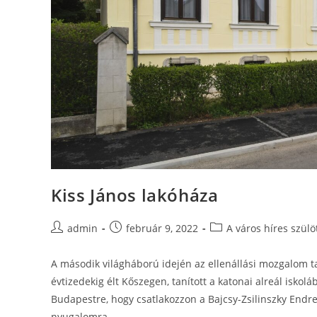
Kiss János lakóháza
admin
február 9, 2022
A város híres szülö
A második világháború idején az ellenállási mozgalom t
évtizedekig élt Kőszegen, tanított a katonai alreál iskol
Budapestre, hogy csatlakozzon a Bajcsy-Zsilinszky Endr
nyugalomra.