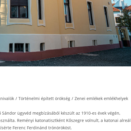
tnivalók
/
Történelmi épített örökség
/
Zenei emlékek emlékhelyek
ző Sándor ügyvéd megbízásából készült az 1910-es évek végén,
sználta. Reményi katonatisztként Kőszegre volnult, a katonai alreál
 elkísérte Ferenc Ferdinánd trónörököst.