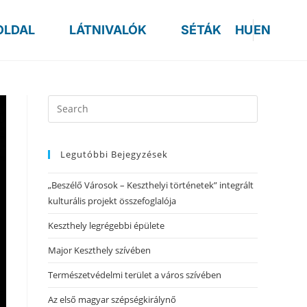
OLDAL
LÁTNIVALÓK
SÉTÁK
HU
EN
Legutóbbi Bejegyzések
„Beszélő Városok – Keszthelyi történetek” integrált
kulturális projekt összefoglalója
Keszthely legrégebbi épülete
Major Keszthely szívében
Természetvédelmi terület a város szívében
Az első magyar szépségkirálynő