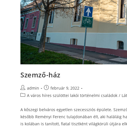
Szemző-ház
admin
február 9, 2022
A város híres szülöttei lakói történelmi családok
/
Lá
A kőszegi belváros egyetlen szecessziós épülete. Szem
később Reményi Ferenc tulajdonában élt, aki haláláig ha
is kolában is tanított, fiatal tisztként világkörüli útjára