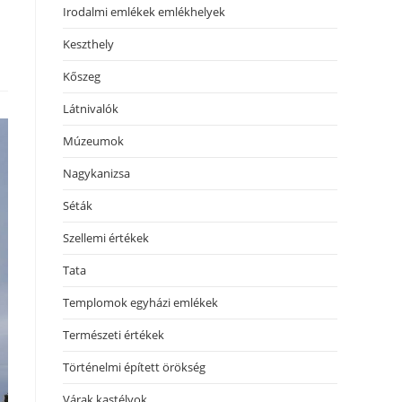
Irodalmi emlékek emlékhelyek
Keszthely
Kőszeg
Látnivalók
Múzeumok
Nagykanizsa
Séták
Szellemi értékek
Tata
Templomok egyházi emlékek
Természeti értékek
Történelmi épített örökség
Várak kastélyok