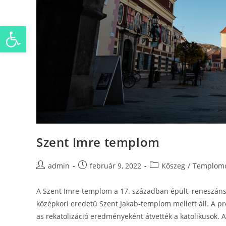
Eszköztár megnyitása
Szent Imre templom
admin
február 9, 2022
Kőszeg
/
Templomo
A Szent Imre-templom a 17. században épült, reneszánsz s
középkori eredetű Szent Jakab-templom mellett áll. A pr
as rekatolizáció eredményeként átvették a katolikusok. 