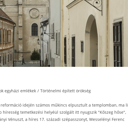
k egyházi emlékek
/
Történelmi épített örökség
A reformáció idején számos műkincs elpusztult a templomban, ma l
b híresség temetkezési helyéül szolgált itt nyugszik "Kőszeg hőse",
ányi Vénuszt, a híres 17. századi szépasszonyt, Wesselényi Ferenc