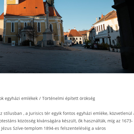
k egyházi emlékek
/
Történelmi épített örökség
tílusban , a Jurisics tér egyik fontos egyházi emléke, közvetlenül 
otestáns közösség kívánságára készült, ők használták, míg az 1673-
A Jézus Szíve-templom 1894-es felszenteléséig a város